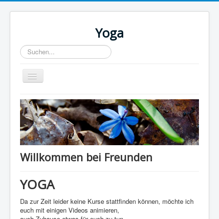
Yoga
Suchen...
Toggle
Navigation
Home
Willkommen bei Freunden
YOGA
Da zur Zeit leider keine Kurse stattfinden können, möchte ich
euch mit einigen Videos animieren,
auch Zuhause etwas für euch zu tun.