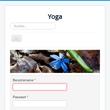
Yoga
Suchen...
Toggle
Navigation
Home
Benutzername
*
Passwort
*